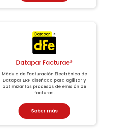
Datapar Facturae®
Datapar Facturae®
Módulo de Facturación Electrónica de
Módulo de Facturación Electrónica de
Datapar ERP diseñado para agilizar y
Datapar ERP diseñado para agilizar y
optimizar los procesos de emisión de
optimizar los procesos de emisión de
facturas.
facturas.
Saber más
Saber más