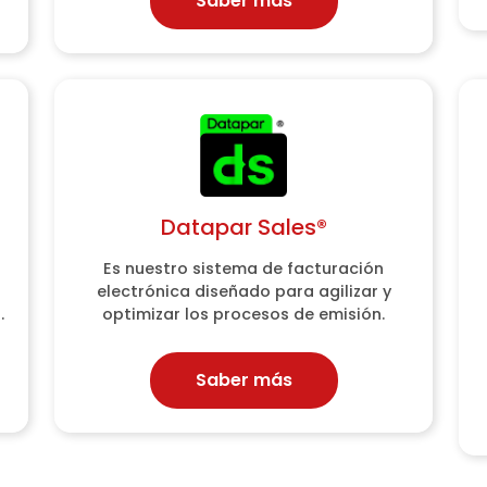
Saber más
Saber más
Datapar Sales®
Datapar Sales®
Es nuestro sistema de facturación
Es nuestro sistema de facturación
electrónica diseñado para agilizar y
electrónica diseñado para agilizar y
.
.
optimizar los procesos de emisión.
optimizar los procesos de emisión.
Saber más
Saber más