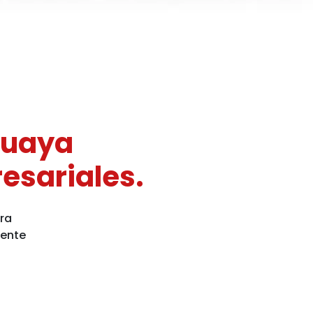
guaya
esariales.
ra
iente