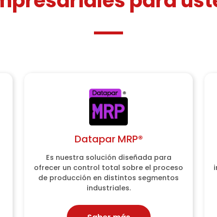
mpresariales para ust
Datapar MRP®
Datapar MRP®
Es nuestra solución diseñada para
Es nuestra solución diseñada para
ofrecer un control total sobre el proceso
ofrecer un control total sobre el proceso
de producción en distintos segmentos
de producción en distintos segmentos
industriales.
industriales.