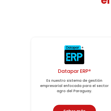
e
Datapar ERP®
Datapar ERP®
Es nuestro sistema de gestión
Es nuestro sistema de gestión
empresarial enfocada para el sector
empresarial enfocada para el sector
agro del Paraguay.
agro del Paraguay.