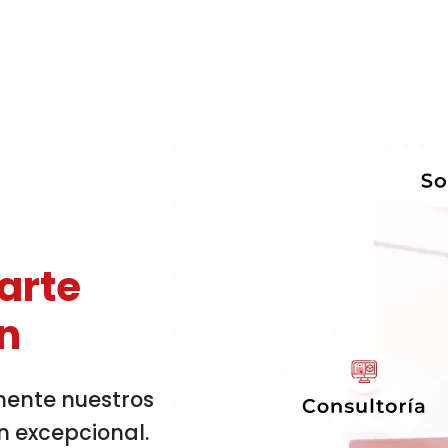
arte
ón
ente nuestros
n excepcional.