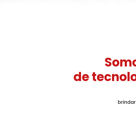
Somo
de tecnol
brindar