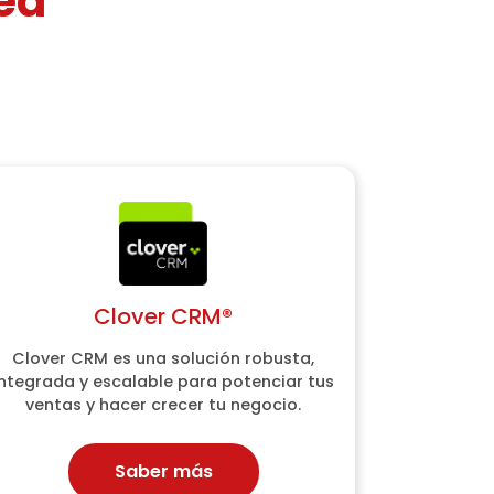
ed
Clover CRM®
Clover CRM®
Clover CRM es una solución robusta,
Clover CRM es una solución robusta,
integrada y escalable para potenciar tus
integrada y escalable para potenciar tus
ventas y hacer crecer tu negocio.
ventas y hacer crecer tu negocio.
Saber más
Saber más